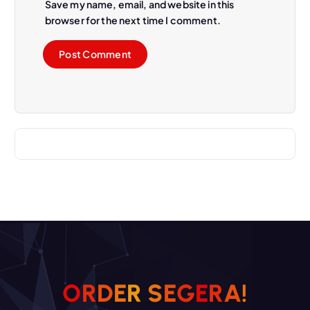
Save my name, email, and website in this
browser for the next time I comment.
O
R
D
E
R
S
E
G
E
R
A
!