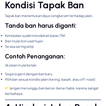
Kondisi Tapak Ban
Tapak ban menentukan daya cengkeram terhadap jalan.
Tanda ban harus diganti:
Ketebalan sudah mendekati batas TWI
Ban mulai licin saat hujan
Terasa sering selip
Contoh Penanganan:
Jika ban mulai botak:
Segera ganti dengan ban baru
Pilih ban sesuai kondisi jalan (kering, basah, atau off-road)
Jangan menunggu ban benar-benar habis, karena sangat
berbahaya.