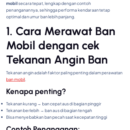
mobil
secara tepat, lengkap dengan contoh
penanganannya, sehingga performa kendaraan tetap
optimal dan umur ban lebih panjang.
1. Cara Merawat Ban
Mobil dengan cek
Tekanan Angin Ban
Tekanan angin adalah faktor paling penting dalam perawatan
ban mobil
.
Kenapa penting?
Tekanan kurang → ban cepat aus di bagian pinggir
Tekanan berlebih → ban aus di bagian tengah
Bisa menyebabkan ban pecah saat kecepatan tinggi
Contoh Penanganan: